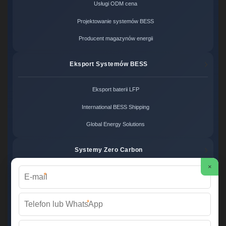
Usługi ODM cena
Projektowanie systemów BESS
Producent magazynów energii
Eksport Systemów BESS
Eksport baterii LFP
International BESS Shipping
Global Energy Solutions
Systemy Zero Carbon
×
*
Systemy bezemisyjne cena
Zero Carbon Energy
*
Ekologiczne rozwiązania OZE