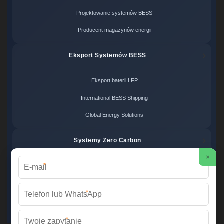
Projektowanie systemów BESS
Producent magazynów energii
Eksport Systemów BESS
Eksport baterii LFP
International BESS Shipping
Global Energy Solutions
Systemy Zero Carbon
×
*
Systemy bezemisyjne cena
Zero Carbon Energy
*
Ekologiczne rozwiązania OZE
*