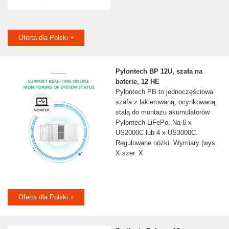
Oferta dla Polski +
Pylontech BP 12U, szafa na
baterie, 12 HE
Pylontech PB to jednoczęściowa
szafa z lakierowaną, ocynkowaną
stalą do montażu akumulatorów
Pylontech LiFePo. Na 6 x
US2000C lub 4 x US3000C.
Regulowane nóżki. Wymiary (wys.
X szer. X
Oferta dla Polski +