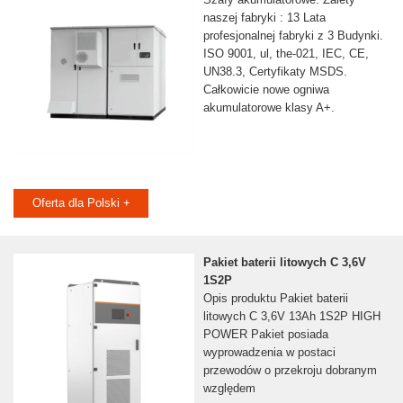
naszej fabryki : 13 Lata
profesjonalnej fabryki z 3 Budynki.
ISO 9001, ul, the-021, IEC, CE,
UN38.3, Certyfikaty MSDS.
Całkowicie nowe ogniwa
akumulatorowe klasy A+.
Oferta dla Polski +
Pakiet baterii litowych C 3,6V
1S2P
Opis produktu Pakiet baterii
litowych C 3,6V 13Ah 1S2P HIGH
POWER Pakiet posiada
wyprowadzenia w postaci
przewodów o przekroju dobranym
względem