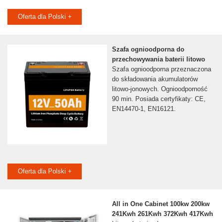
Oferta dla Polski +
Szafa ognioodporna do
przechowywania baterii litowo
Szafa ognioodporna przeznaczona
do składowania akumulatorów
litowo-jonowych. Ognioodporność
90 min. Posiada certyfikaty: CE,
EN14470-1, EN16121.
Oferta dla Polski +
All in One Cabinet 100kw 200kw
241Kwh 261Kwh 372Kwh 417Kwh