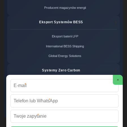
Producent magazynów energii
Eksport Systemów BESS
Eksport baterii LFP
International BESS Shipping
Global Energy Solutions
Systemy Zero Carbon
×
*
Systemy bezemisyjne cena
Zero Carbon Energy
*
Ekologiczne rozwiązania OZE
*
Wirtualna Elektrownia Polska ©
2026 Wszelkie prawa zastrzeżone. |
Mapa strony