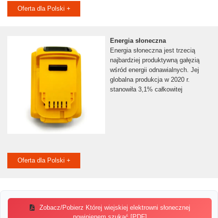
Oferta dla Polski +
Energia słoneczna
Energia słoneczna jest trzecią
najbardziej produktywną gałęzią
wśród energii odnawialnych. Jej
globalna produkcja w 2020 r.
stanowiła 3,1% całkowitej
Oferta dla Polski +
Zobacz/Pobierz Której wiejskiej elektrowni słonecznej
powinienem szukać [PDF]