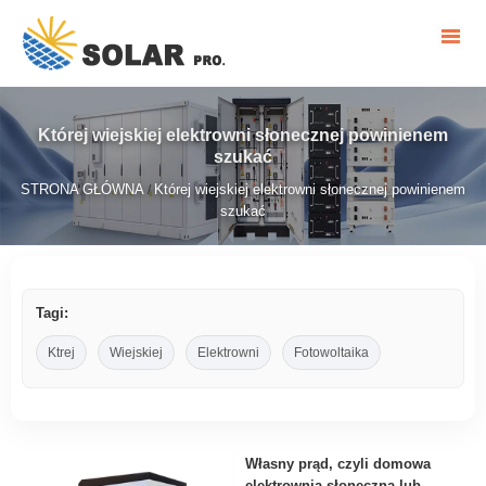
Której wiejskiej elektrowni słonecznej powinienem
szukać
STRONA GŁÓWNA
Której wiejskiej elektrowni słonecznej powinienem
/
szukać
Tagi:
Ktrej
Wiejskiej
Elektrowni
Fotowoltaika
Własny prąd, czyli domowa
elektrownia słoneczna lub