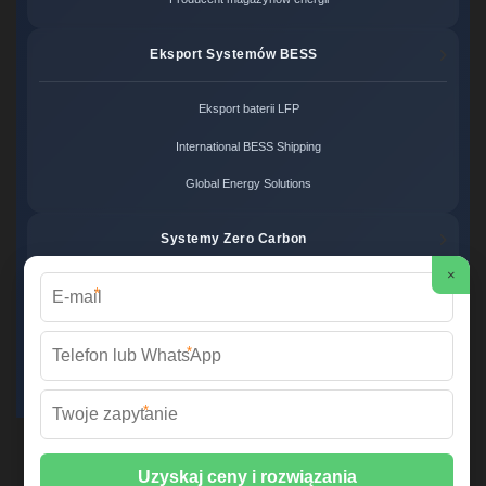
Eksport Systemów BESS
Eksport baterii LFP
International BESS Shipping
Global Energy Solutions
Systemy Zero Carbon
×
*
Systemy bezemisyjne cena
Zero Carbon Energy
*
Ekologiczne rozwiązania OZE
*
Wirtualna Elektrownia Polska ©
2026 Wszelkie prawa zastrzeżone. |
Mapa strony
📞 +48 22 378 45 12 | ✉️
info@fabrykawspomnien.waw.pl
| 🌐