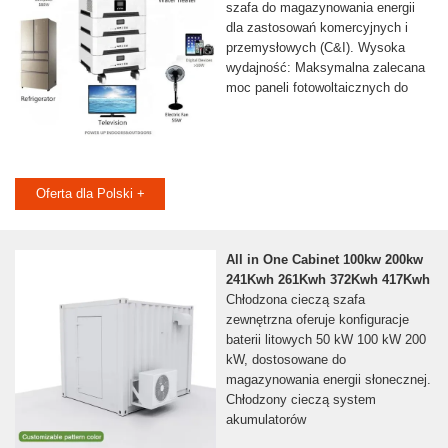
szafa do magazynowania energii
dla zastosowań komercyjnych i
przemysłowych (C&I). Wysoka
wydajność: Maksymalna zalecana
moc paneli fotowoltaicznych do
Oferta dla Polski +
All in One Cabinet 100kw 200kw
241Kwh 261Kwh 372Kwh 417Kwh
Chłodzona cieczą szafa
zewnętrzna oferuje konfiguracje
baterii litowych 50 kW 100 kW 200
kW, dostosowane do
magazynowania energii słonecznej.
Chłodzony cieczą system
akumulatorów