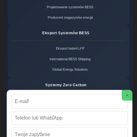
Projektowanie systemów BESS
Producent magazynów energii
Eksport Systemów BESS
Eksport baterii LFP
International BESS Shipping
Global Energy Solutions
Systemy Zero Carbon
×
*
Systemy bezemisyjne cena
Zero Carbon Energy
*
Ekologiczne rozwiązania OZE
*