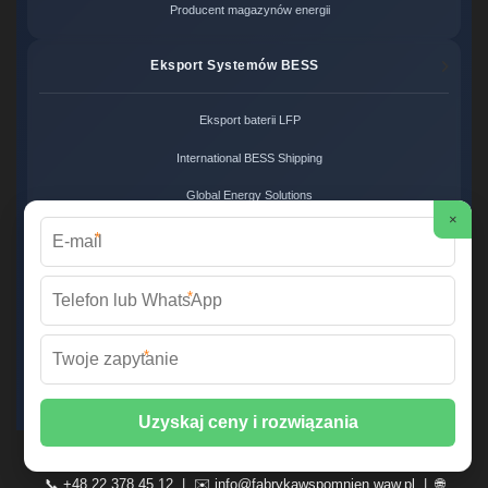
Producent magazynów energii
Eksport Systemów BESS
Eksport baterii LFP
International BESS Shipping
Global Energy Solutions
×
*
Systemy Zero Carbon
*
Systemy bezemisyjne cena
Zero Carbon Energy
*
Ekologiczne rozwiązania OZE
Wirtualna Elektrownia Polska ©
2026 Wszelkie prawa zastrzeżone. |
Mapa strony
📞 +48 22 378 45 12 | ✉️
info@fabrykawspomnien.waw.pl
| 🌐