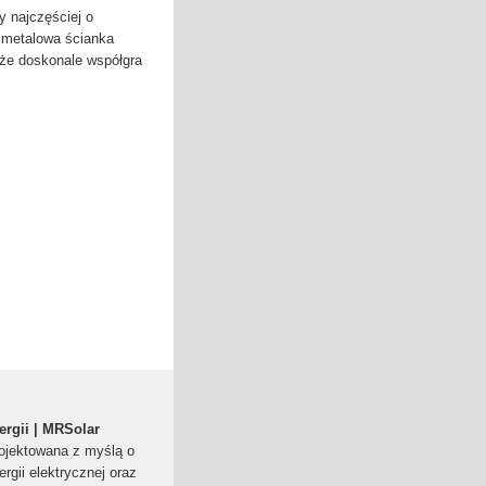
 najczęściej o
 metalowa ścianka
kże doskonale współgra
ergii | MRSolar
rojektowana z myślą o
gii elektrycznej oraz