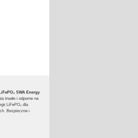
 LiFePO₄ SWA Energy
 trwałe i odporne na
gii LiFePO₄ dla
ch. Bezpieczna i