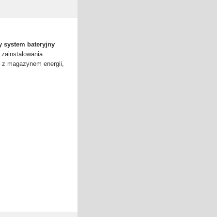
 system bateryjny
 zainstalowania
 z magazynem energii,