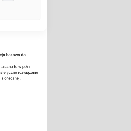
acja bazowa do
taiczna to w pełni
osferyczne rozwiązanie
 słonecznej,