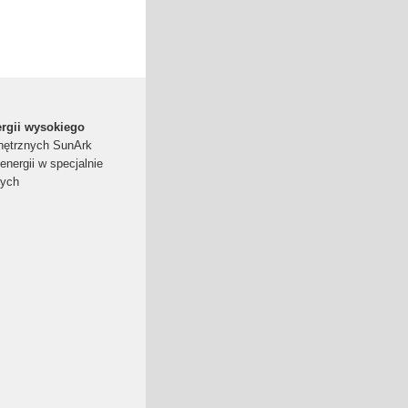
rgii wysokiego
nętrznych SunArk
nergii w specjalnie
nych