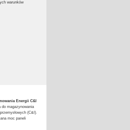
nych warunków
nowania Energii C&I
fa do magazynowania
 przemysłowych (C&I).
ana moc paneli