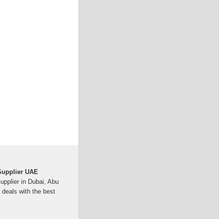
 Supplier UAE
supplier in Dubai, Abu
deals with the best