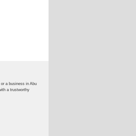
or a business in Abu
with a trustworthy