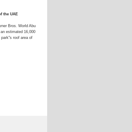
of the UAE
rner Bros. World Abu
s an estimated 16,000
ark''s roof area of