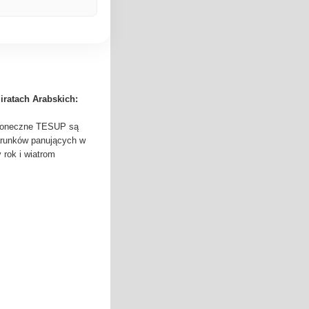
ratach Arabskich:
 słoneczne TESUP są
arunków panujących w
 rok i wiatrom