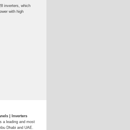
28 inverters, which
ower with high
els | Inverters
s a leading and most
n Abu Dhabi and UAE.