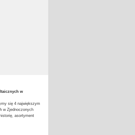
ltaicznych w
ymy się 4 największym
ch w Zjednoczonych
historię, asortyment