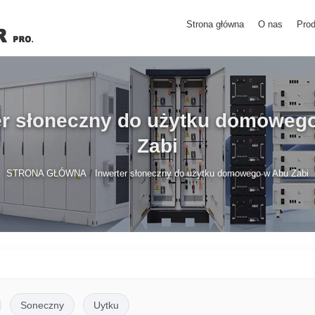
Strona główna
O nas
Prod
er słoneczny do użytku domoweg
Zabi
/
STRONA GŁÓWNA
Inwerter słoneczny do użytku domowego w Abu Zabi
Soneczny
Uytku