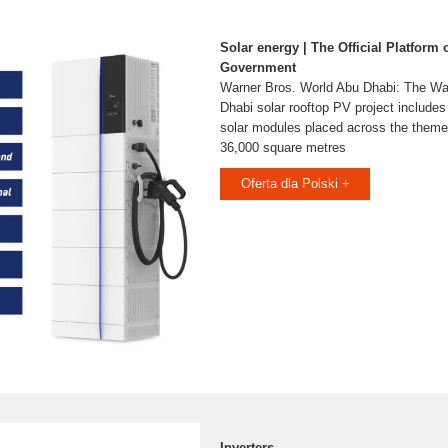
Solar energy | The Official Platform 
Government
Warner Bros. World Abu Dhabi: The Wa
Dhabi solar rooftop PV project include
solar modules placed across the theme p
36,000 square metres
Oferta dla Polski +
Inverters