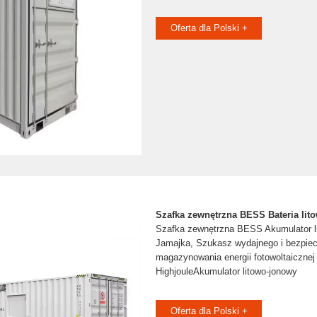
Oferta dla Polski +
Szafka zewnętrzna BESS Bateria lit
Szafka zewnętrzna BESS Akumulator l
Jamajka, Szukasz wydajnego i bezpie
magazynowania energii fotowoltaiczne
HighjouleAkumulator litowo-jonowy
Oferta dla Polski +