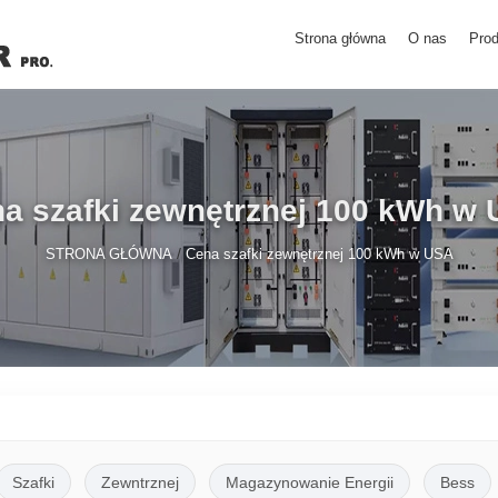
Strona główna
O nas
Prod
a szafki zewnętrznej 100 kWh w
/
STRONA GŁÓWNA
Cena szafki zewnętrznej 100 kWh w USA
Szafki
Zewntrznej
Magazynowanie Energii
Bess