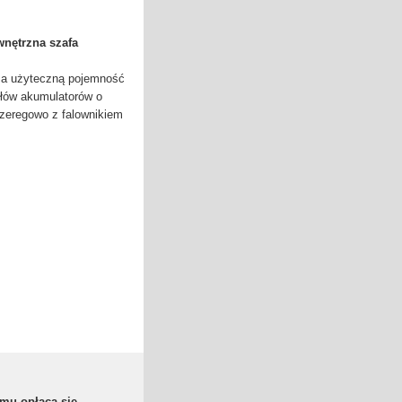
nętrzna szafa
a użyteczną pojemność
łów akumulatorów o
zeregowo z falownikiem
mu opłaca się