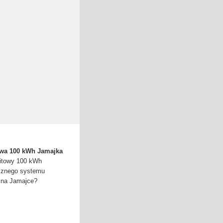
owa 100 kWh Jamajka
itowy 100 kWh
cznego systemu
j na Jamajce?