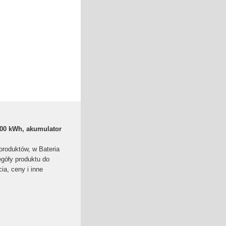
100 kWh, akumulator
produktów, w Bateria
egóły produktu do
ia, ceny i inne