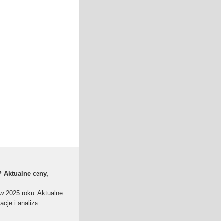
? Aktualne ceny,
 w 2025 roku. Aktualne
acje i analiza