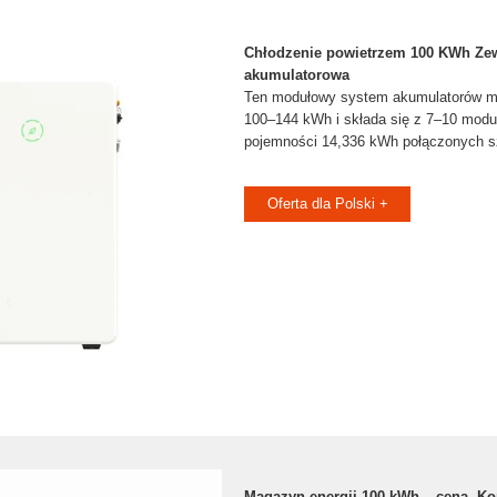
Chłodzenie powietrzem 100 KWh Zew
akumulatorowa
Ten modułowy system akumulatorów m
100–144 kWh i składa się z 7–10 modu
pojemności 14,336 kWh połączonych s
Oferta dla Polski +
Magazyn energii 100 kWh – cena. Ko