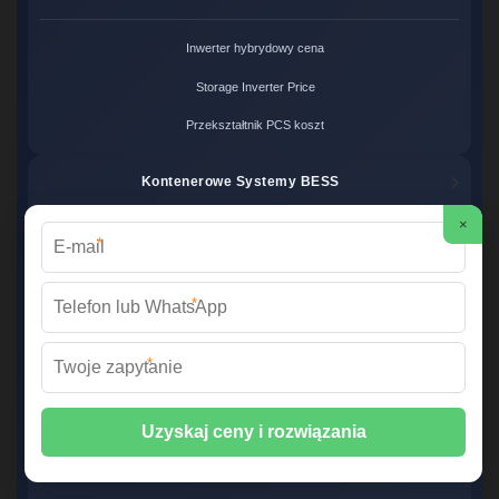
Inwerter hybrydowy cena
Storage Inverter Price
Przekształtnik PCS koszt
Kontenerowe Systemy BESS
×
Kontener energii cena
*
Magazyn energii kontener
*
System BESS Price
*
Hurtownia Systemów OZE
Hurtowe ceny BESS
Systemy magazynowania hurt