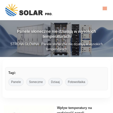
Panele słoneczne nie działają w wysokich
temperaturach
STRONA GŁÓWNA
Panele słoneczne nie działają w wysokich
/
temperaturach
Tagi:
Panele
Soneczne
Dziaaj
Fotowoltaika
Wpływ temperatury na
wydajność paneli