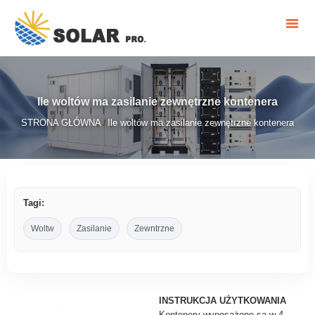
Ile woltów ma zasilanie zewnętrzne kontenera
STRONA GŁÓWNA
Ile woltów ma zasilanie zewnętrzne kontenera
/
Tagi:
Woltw
Zasilanie
Zewntrzne
INSTRUKCJA UŻYTKOWANIA
Kontenery wyposażone są w 4