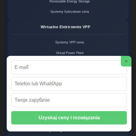
Renewable Energy Storage
Systemy hybrydowe cena
Wirtualne Elektrownie VPP
Systemy VPP cena
Virtual Power Plant
×
Zarządzanie siecią VPP
*
Produkcja BESS ODM
*
Usługi ODM cena
*
Projektowanie systemów BESS
Producent magazynów energii
Eksport Systemów BESS