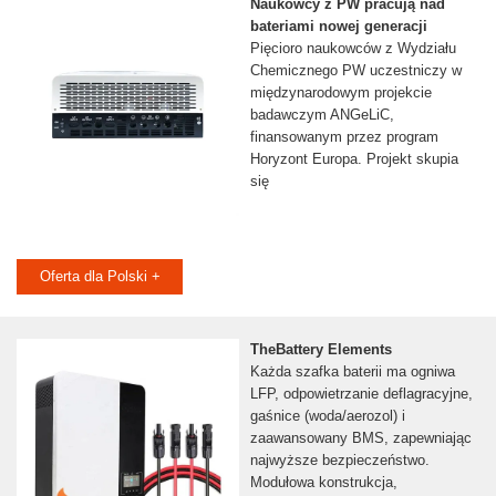
Naukowcy z PW pracują nad
bateriami nowej generacji
Pięcioro naukowców z Wydziału
Chemicznego PW uczestniczy w
międzynarodowym projekcie
badawczym ANGeLiC,
finansowanym przez program
Horyzont Europa. Projekt skupia
się
Oferta dla Polski +
TheBattery Elements
Każda szafka baterii ma ogniwa
LFP, odpowietrzanie deflagracyjne,
gaśnice (woda/aerozol) i
zaawansowany BMS, zapewniając
najwyższe bezpieczeństwo.
Modułowa konstrukcja,