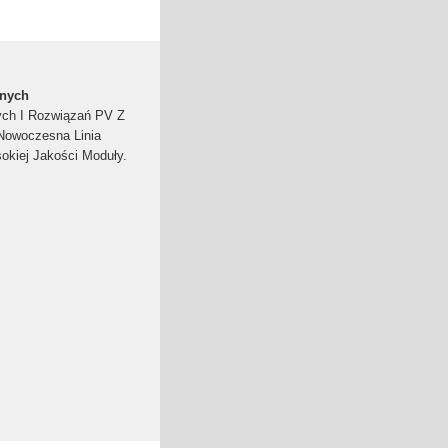
znych
nych I Rozwiązań PV Z
 Nowoczesna Linia
kiej Jakości Moduły.