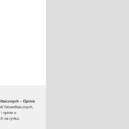
ltaicznych – Opinie
li fotowoltaicznych.
i opinie o
ch na rynku.