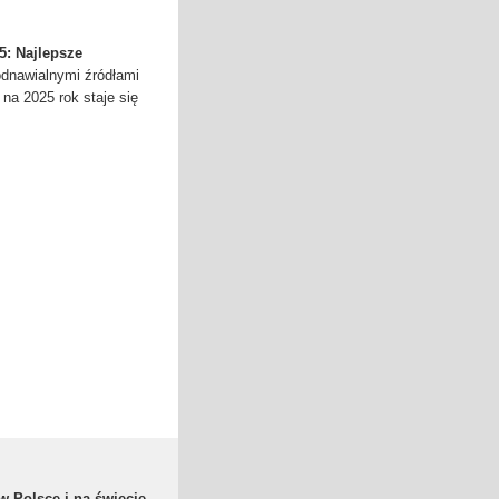
5: Najlepsze
odnawialnymi źródłami
 na 2025 rok staje się
w Polsce i na świecie