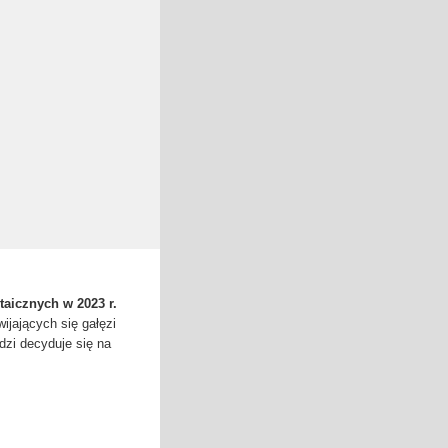
aicznych w 2023 r.
wijających się gałęzi
dzi decyduje się na