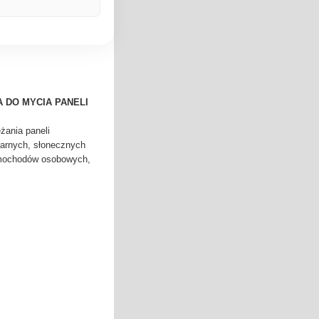
 DO MYCIA PANELI
żania paneli
larnych, słonecznych
amochodów osobowych,