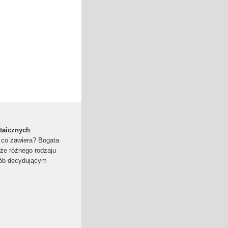
taicznych
- co zawiera? Bogata
 że różnego rodzaju
sób decydującym