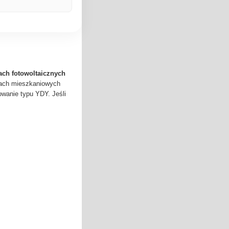
ach fotowoltaicznych
kach mieszkaniowych
owanie typu YDY. Jeśli