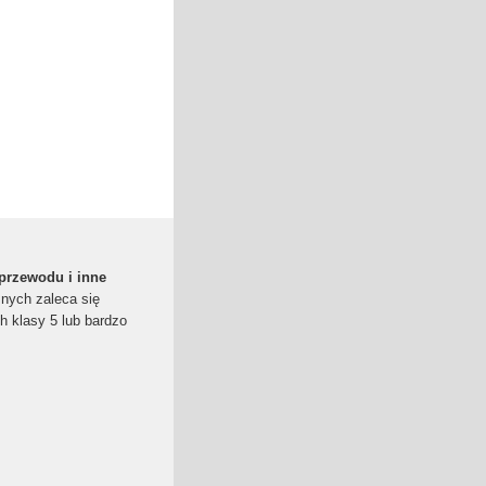
 przewodu i inne
znych zaleca się
h klasy 5 lub bardzo