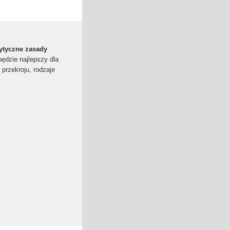
rytyczne zasady
będzie najlepszy dla
 przekroju, rodzaje