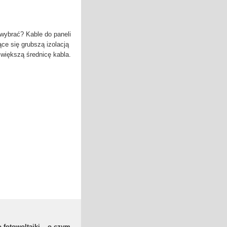
wybrać? Kable do paneli
ące się grubszą izolacją
 większą średnicę kabla.
fotowoltaiki – o czym