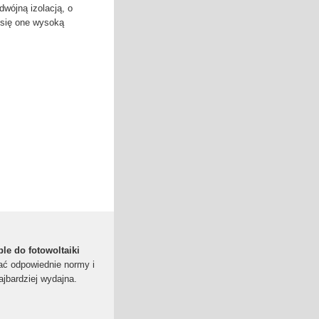
wójną izolacją, o
 się one wysoką
le do fotowoltaiki
ać odpowiednie normy i
ajbardziej wydajna.