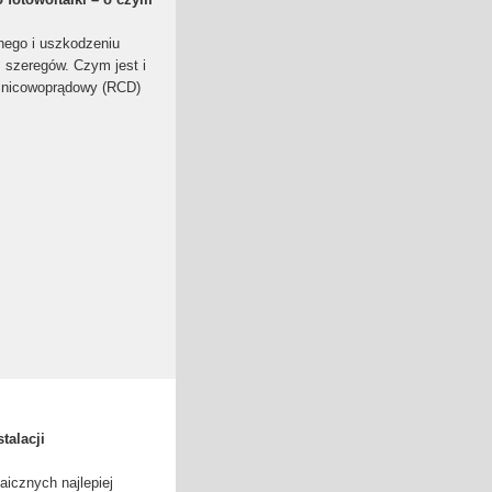
nego i uszkodzeniu
 szeregów. Czym jest i
óżnicowoprądowy (RCD)
talacji
taicznych najlepiej