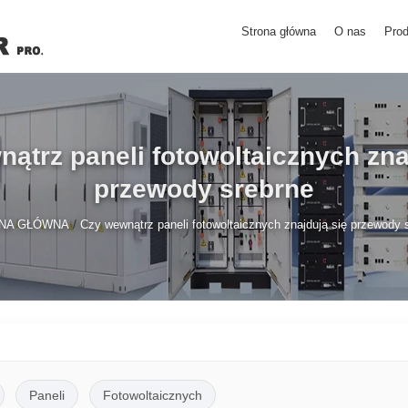
Strona główna
O nas
Prod
ątrz paneli fotowoltaicznych zna
przewody srebrne
/
NA GŁÓWNA
Czy wewnątrz paneli fotowoltaicznych znajdują się przewody 
Paneli
Fotowoltaicznych