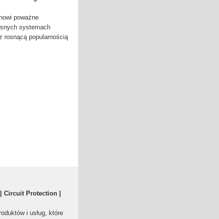
anowi poważne
esnych systemach
z rosnącą popularnością
Circuit Protection |
roduktów i usług, które