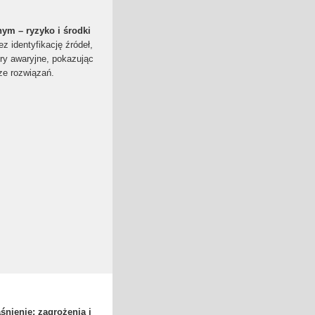
nym – ryzyko i środki
z identyfikację źródeł,
ury awaryjne, pokazując
rze rozwiązań.
śnienie: zagrożenia i