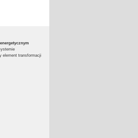
roenergetycznym
systemie
y element transformacji