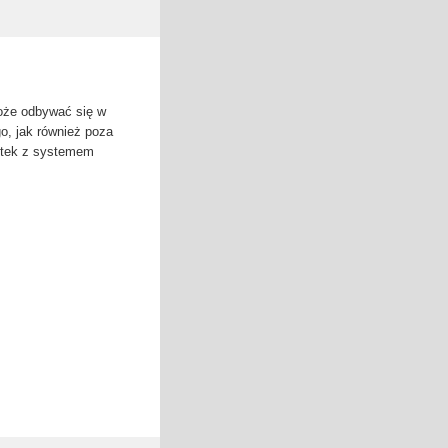
oże odbywać się w
o, jak również poza
stek z systemem