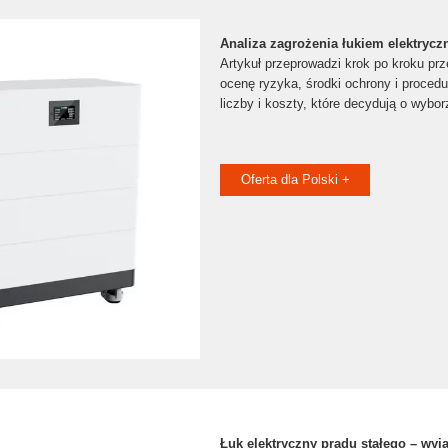
Analiza zagrożenia łukiem elektrycz
Artykuł przeprowadzi krok po kroku prze
ocenę ryzyka, środki ochrony i proced
liczby i koszty, które decydują o wybo
Oferta dla Polski +
Łuk elektryczny prądu stałego – wyja