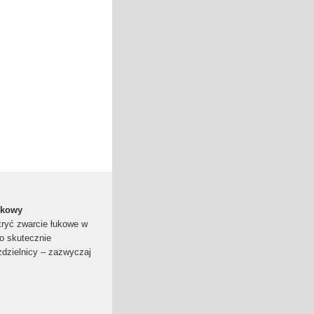
ukowy
kryć zwarcie łukowe w
zo skutecznie
ozdzielnicy – zazwyczaj