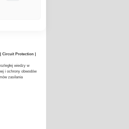
Circuit Protection |
ozległej wiedzy w
znej i ochrony obwodów
emów zasilania