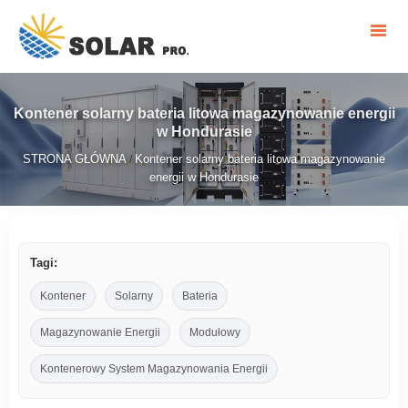
Kontener solarny bateria litowa magazynowanie energii
w Hondurasie
STRONA GŁÓWNA
Kontener solarny bateria litowa magazynowanie
/
energii w Hondurasie
Tagi:
Kontener
Solarny
Bateria
Magazynowanie Energii
Modułowy
Kontenerowy System Magazynowania Energii