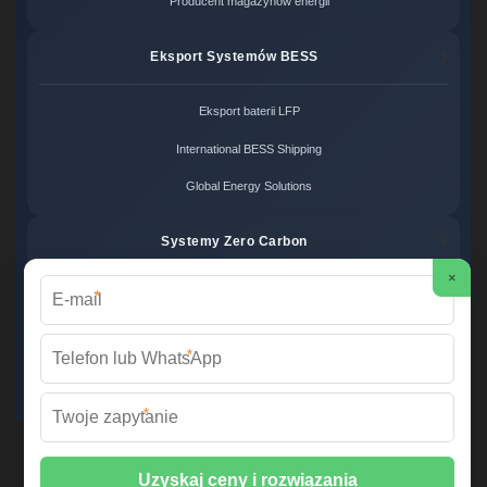
Producent magazynów energii
Eksport Systemów BESS
Eksport baterii LFP
International BESS Shipping
Global Energy Solutions
Systemy Zero Carbon
×
*
Systemy bezemisyjne cena
Zero Carbon Energy
*
Ekologiczne rozwiązania OZE
*
Wirtualna Elektrownia Polska ©
2026 Wszelkie prawa zastrzeżone. |
Mapa strony
📞 +48 22 378 45 12 | ✉️
info@fabrykawspomnien.waw.pl
| 🌐