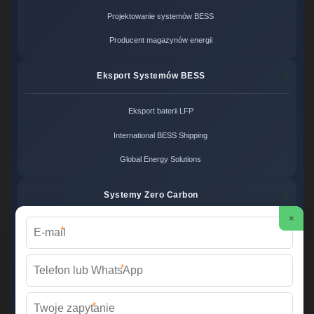
Projektowanie systemów BESS
Producent magazynów energii
Eksport Systemów BESS
Eksport baterii LFP
International BESS Shipping
Global Energy Solutions
Systemy Zero Carbon
×
*
Systemy bezemisyjne cena
Zero Carbon Energy
*
Ekologiczne rozwiązania OZE
*