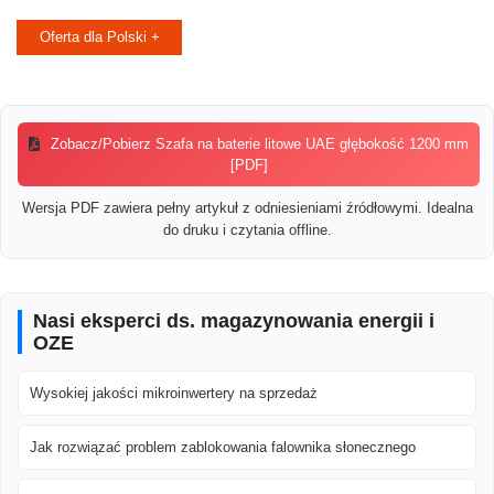
Oferta dla Polski +
Zobacz/Pobierz Szafa na baterie litowe UAE głębokość 1200 mm
[PDF]
Wersja PDF zawiera pełny artykuł z odniesieniami źródłowymi. Idealna
do druku i czytania offline.
Nasi eksperci ds. magazynowania energii i
OZE
Wysokiej jakości mikroinwertery na sprzedaż
Jak rozwiązać problem zablokowania falownika słonecznego