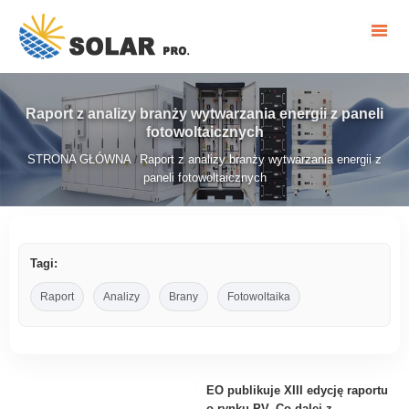
Raport z analizy branży wytwarzania energii z paneli
fotowoltaicznych
STRONA GŁÓWNA
Raport z analizy branży wytwarzania energii z
/
paneli fotowoltaicznych
Tagi:
Raport
Analizy
Brany
Fotowoltaika
EO publikuje XIII edycję raportu
o rynku PV. Co dalej z