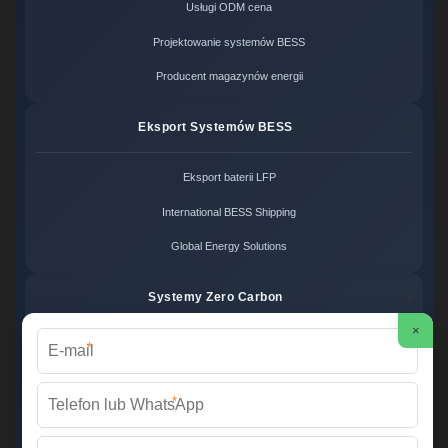
Usługi ODM cena
Projektowanie systemów BESS
Producent magazynów energii
Eksport Systemów BESS
Eksport baterii LFP
International BESS Shipping
Global Energy Solutions
Systemy Zero Carbon
×
*
Systemy bezemisyjne cena
Zero Carbon Energy
*
Ekologiczne rozwiązania OZE