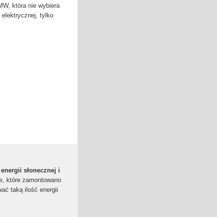
W, która nie wybiera
elektrycznej, tylko
 energii słonecznej i
ne, które zamontowano
ać taką ilość energii