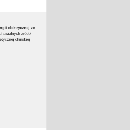
gii elektrycznej ze
odnawialnych źródeł
etycznej chińskiej