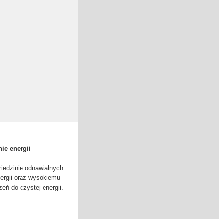
nie energii
ziedzinie odnawialnych
nergii oraz wysokiemu
zeń do czystej energii.