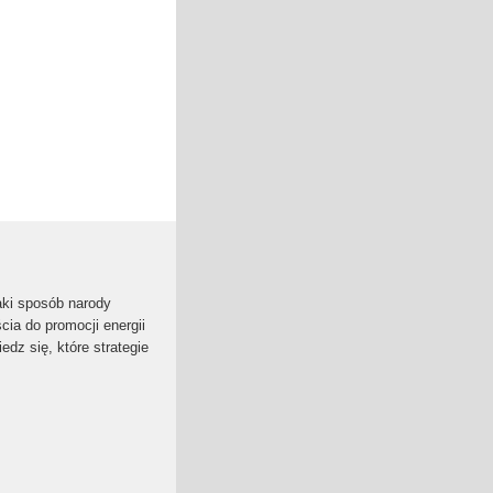
aki sposób narody
cia do promocji energii
dz się, które strategie