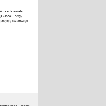
ż reszta świata
ji Global Energy
 pozycję światowego
nergetyczną – raport