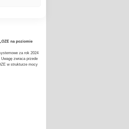
. „OZE na poziomie
 systemowe za rok 2024
j. Uwagę zwraca przede
OZE w strukturze mocy