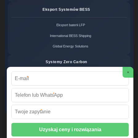
Eksport Systemów BESS
Eksport baterii LFP
International BESS Shipping
Global Energy Solutions
Systemy Zero Carbon
×
*
Systemy bezemisyjne cena
Zero Carbon Energy
*
Ekologiczne rozwiązania OZE
*
Wirtualna Elektrownia Polska ©
2026 Wszelkie prawa zastrzeżone. |
Mapa strony
📞 +48 22 378 45 12 | ✉️
info@fabrykawspomnien.waw.pl
| 🌐
fabrykawspomnien.waw.pl