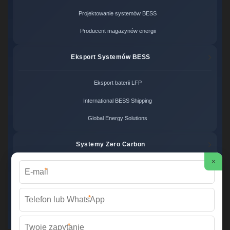
Projektowanie systemów BESS
Producent magazynów energii
Eksport Systemów BESS
Eksport baterii LFP
International BESS Shipping
Global Energy Solutions
Systemy Zero Carbon
×
*
Systemy bezemisyjne cena
Zero Carbon Energy
*
Ekologiczne rozwiązania OZE
*