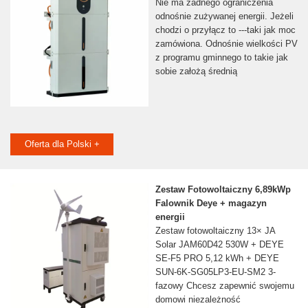
Nie ma żadnego ograniczenia
odnośnie zużywanej energii. Jeżeli
chodzi o przyłącz to ---taki jak moc
zamówiona. Odnośnie wielkości PV
z programu gminnego to takie jak
sobie założą średnią
Oferta dla Polski +
Zestaw Fotowoltaiczny 6,89kWp
Falownik Deye + magazyn
energii
Zestaw fotowoltaiczny 13× JA
Solar JAM60D42 530W + DEYE
SE-F5 PRO 5,12 kWh + DEYE
SUN-6K-SG05LP3-EU-SM2 3-
fazowy Chcesz zapewnić swojemu
domowi niezależność