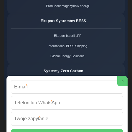
Producent magazynów energii
Eksport Systemów BESS
Eksport baterii LFP
International BESS Shipping
Global Energy Solutions
Systemy Zero Carbon
×
*
Systemy bezemisyjne cena
Zero Carbon Energy
*
Ekologiczne rozwiązania OZE
*
Wirtualna Elektrownia Polska ©
2026 Wszelkie prawa zastrzeżone. |
Mapa strony