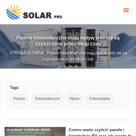
Panele fotowoltaiczne mają wpływ jeśli nie są
czyszczone przez długi czas
STRONA GŁÓWNA
Panele fotowoltaiczne mają wpływ jeśli nie są
/
czyszczone przez długi czas
Tagi:
Panele
Fotowoltaiczne
Wpyw
Fotowoltaika
Czemu warto czyścić panele i
konstrukcje PV oraz jak często to