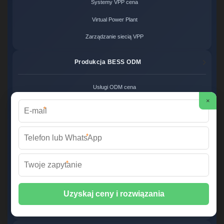
Systemy VPP cena
Virtual Power Plant
Zarządzanie siecią VPP
Produkcja BESS ODM
Usługi ODM cena
×
Projektowanie systemów BESS
*
Producent magazynów energii
*
Eksport Systemów BESS
*
Eksport baterii LFP
International BESS Shipping
Global Energy Solutions