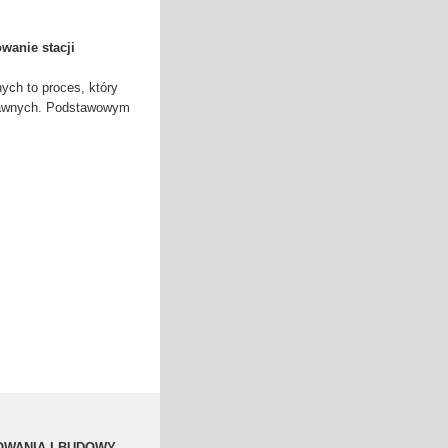
wanie stacji
nych to proces, który
rawnych. Podstawowym
OWANIA I BUDOWY