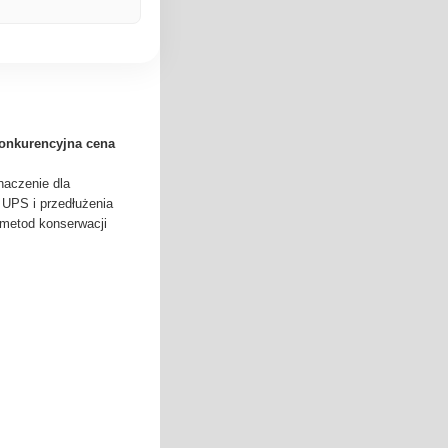
,konkurencyjna cena
naczenie dla
 UPS i przedłużenia
 metod konserwacji