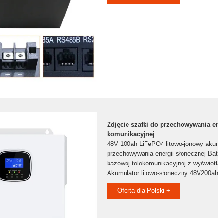
Zdjęcie szafki do przechowywania en
komunikacyjnej
48V 100ah LiFePO4 litowo-jonowy akum
przechowywania energii słonecznej Bate
bazowej telekomunikacyjnej z wyświet
Akumulator litowo-słoneczny 48V200ah
Oferta dla Polski +