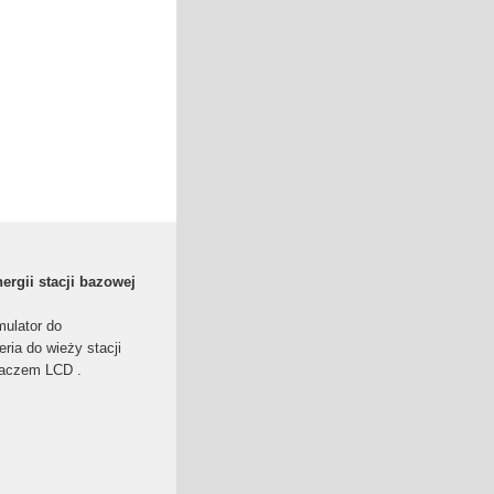
ergii stacji bazowej
ulator do
ria do wieży stacji
laczem LCD .