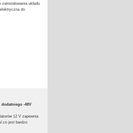
 zainstalowania układu
elektryczna do
u dodatniego -48V
latorów 12 V zapewnia
V,co jest bardzo