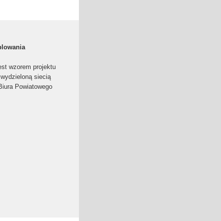
blowania
est wzorem projektu
 wydzieloną siecią
 Biura Powiatowego