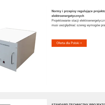
Normy i przepisy regulujące projekto
elektroenergetycznych
Projektowanie stacji elektroenergetycz
musi uwzględniać szereg wymogów p
Oferta dla Polski +
STANDARD TECHNICZNY PROJEKT