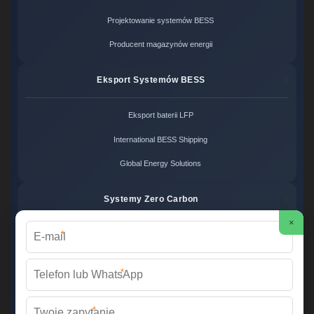
Projektowanie systemów BESS
Producent magazynów energii
Eksport Systemów BESS
Eksport baterii LFP
International BESS Shipping
Global Energy Solutions
Systemy Zero Carbon
×
*
Systemy bezemisyjne cena
Zero Carbon Energy
*
Ekologiczne rozwiązania OZE
*