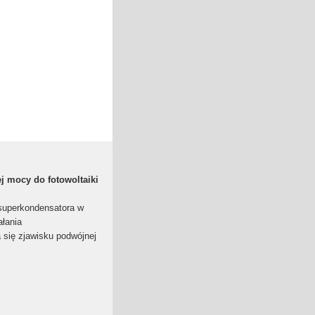
 mocy do fotowoltaiki
superkondensatora w
ałania
 się zjawisku podwójnej