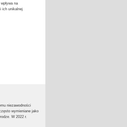
 wpływa ⁢na
 ich unikalnej
lemu niezawodności
często wymieniane jako
rodze. W 2022 r.