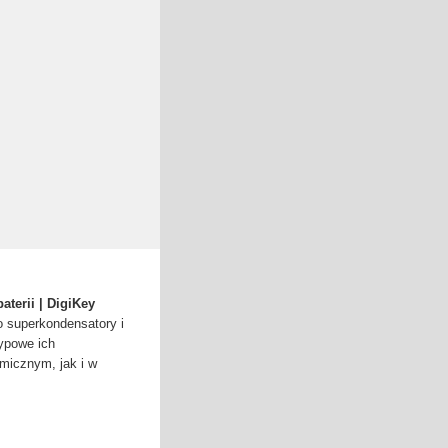
terii | DigiKey
o superkondensatory i
typowe ich
micznym, jak i w