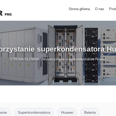
Strona główna
O nas
Prod
rzystanie superkondensatora H
/
STRONA GŁÓWNA
Wykorzystanie superkondensatora Huawei
anie
Superkondensatora
Huawei
Bateria