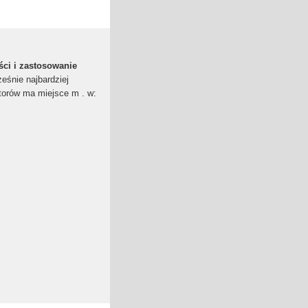
ci i zastosowanie
ześnie najbardziej
torów ma miejsce m . w: