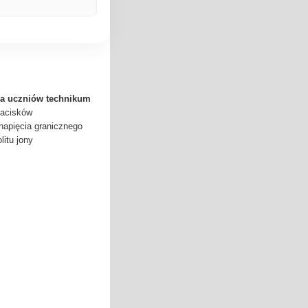
a uczniów technikum
zacisków
napięcia granicznego
litu jony