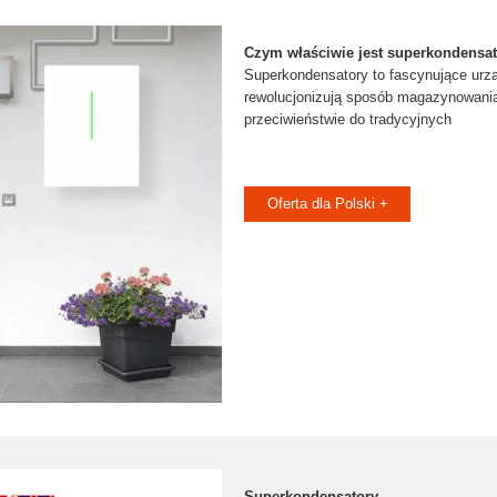
Czym właściwie jest superkondensato
Superkondensatory to fascynujące urzą
rewolucjonizują sposób magazynowania 
przeciwieństwie do tradycyjnych
Oferta dla Polski +
Superkondensatory