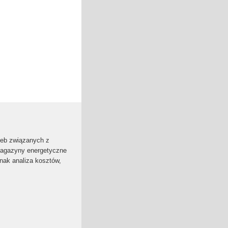
rzeb związanych z
magazyny energetyczne
dnak analiza kosztów,