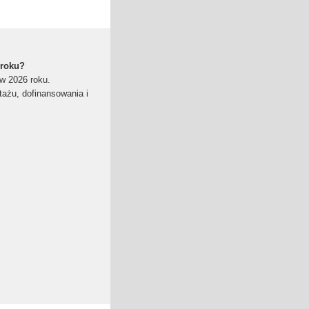
 roku?
 w 2026 roku.
ażu, dofinansowania i