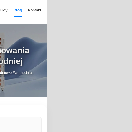
ukty
Blog
Kontakt
nowania
odniej
udniowo-Wschodniej