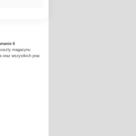
wnanie 6
 koszty magazynu
a oraz wszystkich prac