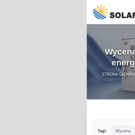
Wycena
energ
STRONA GŁÓWN
Wycena
Tagi: