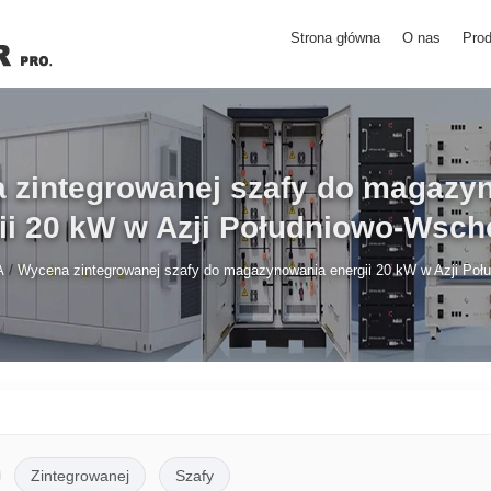
Strona główna
O nas
Prod
 zintegrowanej szafy do magazy
ii 20 kW w Azji Południowo-Wsch
/
A
Wycena zintegrowanej szafy do magazynowania energii 20 kW w Azji Poł
Zintegrowanej
Szafy