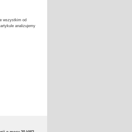
de wszystkim od
 artykule analizujemy
rgii o mocy 20 kW?