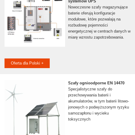
systemów UPS
Nowoczesne szafy magazynujące
baterie oferują konfiguracje
modułowe, które pozwalają na
rozbudowę pojemności
energetycznej w centrach danych w
miarę wzrostu zapotrzebowania.
Oferta dla Polski +
Szafy ognioodporne EN 14470
Specjalistyczne szafy do
przechowywania baterii i
akumulatorów, w tym baterii litowo-
jonowych o podwyższonym ryzyku
samozapłonu i wycieku
toksycznych