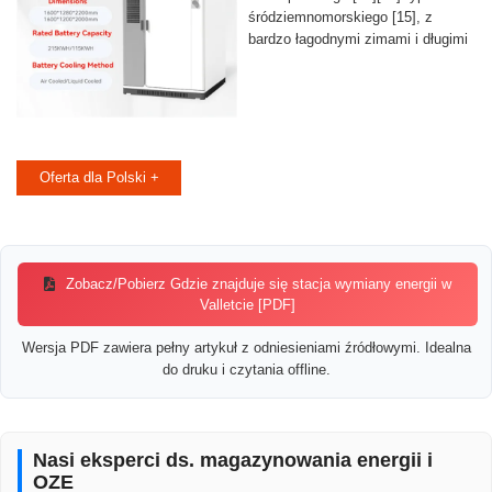
śródziemnomorskiego [15], z
bardzo łagodnymi zimami i długimi
Oferta dla Polski +
Zobacz/Pobierz Gdzie znajduje się stacja wymiany energii w
Valletcie [PDF]
Wersja PDF zawiera pełny artykuł z odniesieniami źródłowymi. Idealna
do druku i czytania offline.
Nasi eksperci ds. magazynowania energii i
OZE