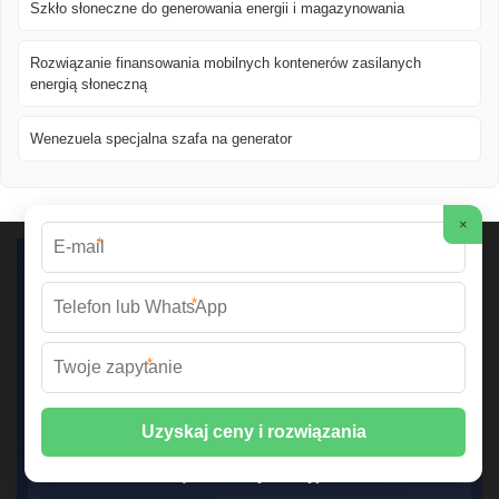
Szkło słoneczne do generowania energii i magazynowania
Rozwiązanie finansowania mobilnych kontenerów zasilanych
energią słoneczną
Wenezuela specjalna szafa na generator
×
*
Systemy Baterii HV
*
Cena baterii HV
*
Magazyn wysokiego napięcia
Bateria wysokonapięciowa Cost
Zewnętrzne Szafy Bateryjne