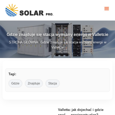
Gdzie znajduje się stacja wymiany energii w Valletcie
STRONA GŁÓWNA
Gdzie znajduje się stacja wymiany energii w
/
Valletcie
Tagi:
Gdzie
Znajduje
Stacja
Valletta: jak dojechać i gdzie
spać — przejrzysty plan?